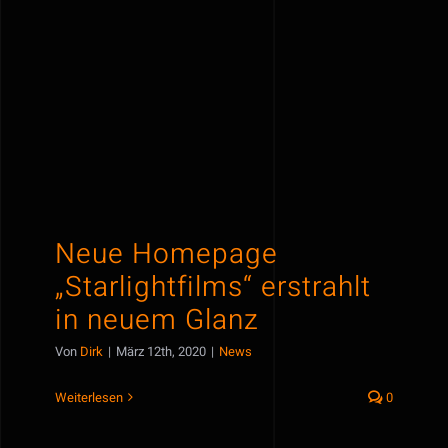
Neue Homepage
„Starlightfilms“ erstrahlt in
neuem Glanz
Neue Homepage
„Starlightfilms“ erstrahlt
in neuem Glanz
Von
Dirk
|
März 12th, 2020
|
News
Weiterlesen
0